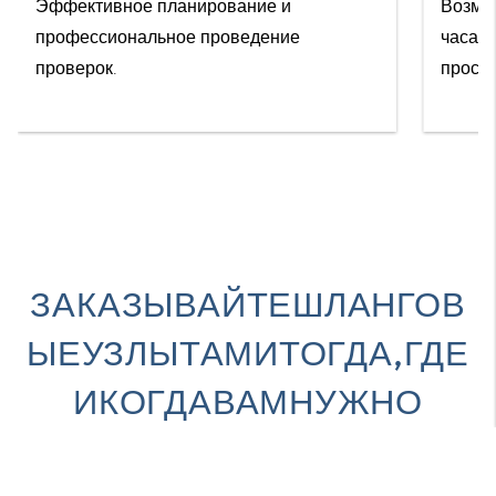
Эффективное планирование и
Возмо
профессиональное проведение
часа и
проверок.
просто
ЗАКАЗЫВАЙТЕШЛАНГОВ
ЫЕУЗЛЫТАМИТОГДА,ГДЕ
ИКОГДАВАМНУЖНО
Всепреимуществаспервоговзгляда