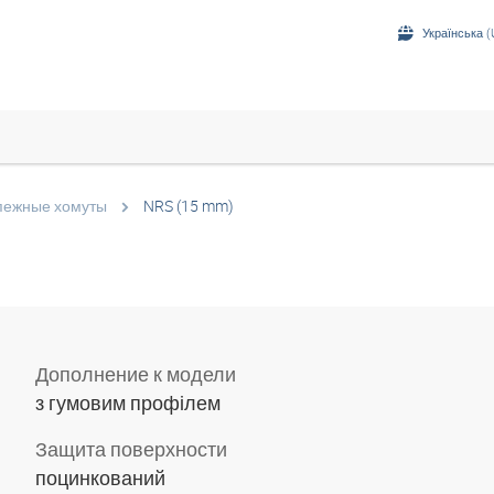
Українська (
пежные хомуты
NRS (15 mm)
Дополнение к модели
з гумовим профілем
Защита поверхности
поцинкований