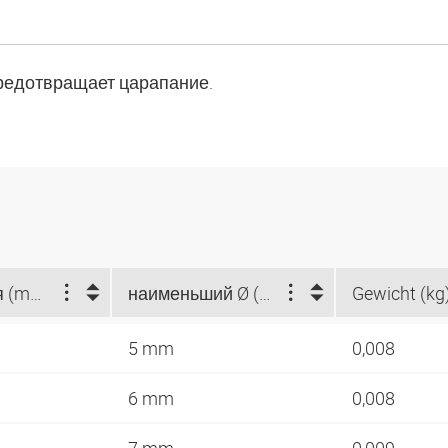
редотвращает царапание.
Ø отверстия (mm)
наименьший Ø (mm)
Gewicht (kg
5 mm
0,008
6 mm
0,008