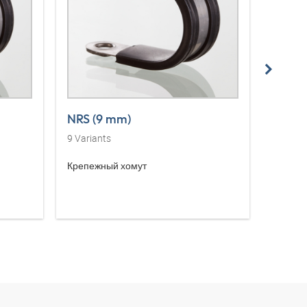
NRS (9 mm)
NRS W
9
Variants
21
Vari
Крепежный хомут
Крепеж