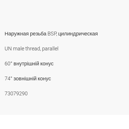
Наружная резьба BSP, цилиндрическая
UN male thread, parallel
60° внутрішній конус
74° зовнішній конус
73079290