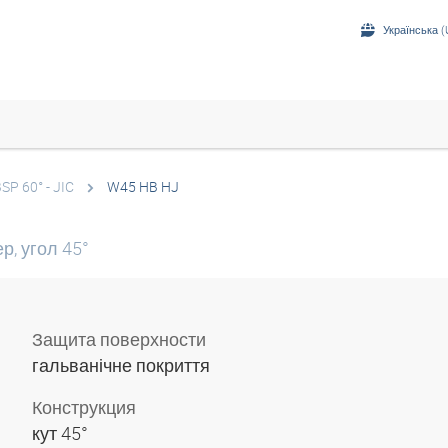
Українська (
SP 60° - JIC
W45 HB HJ
, угол 45°
Защита поверхности
гальванічне покриття
Конструкция
кут 45°