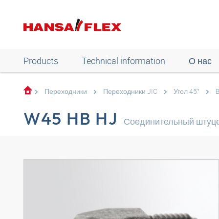
Products
Technical information
О нас
Переходники
Переходники JIC
Угол 45°
B
W45 HB HJ
Соединительный штуцер