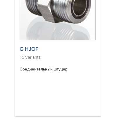
G HJOF
15
Variants
Соединительный штуцер