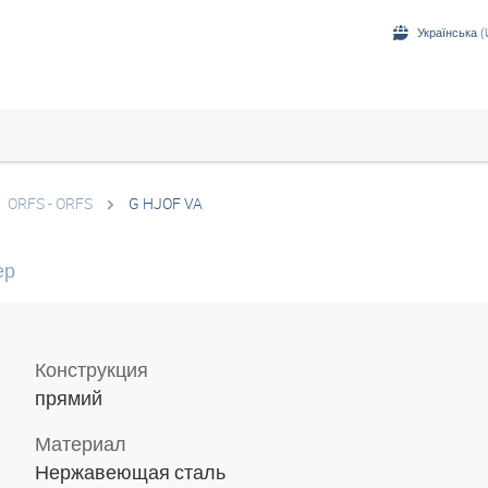
Українська (
ORFS - ORFS
G HJOF VA
ер
Конструкция
прямий
Материал
Нержавеющая сталь