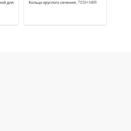
кой для
Кольцо круглого сечения, 70SH NBR
Flachdi