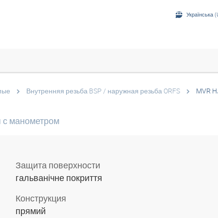
Українська (
мые
Внутренняя резьба BSP / наружная резьба ORFS
MVR H
 с манометром
Защита поверхности
гальванічне покриття
Конструкция
прямий