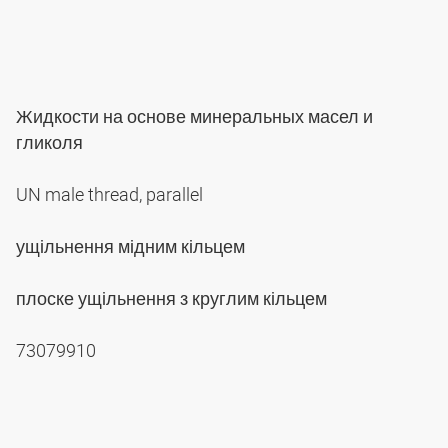
Жидкости на основе минеральных масел и
гликоля
UN male thread, parallel
ущільнення мідним кільцем
плоске ущільнення з круглим кільцем
73079910