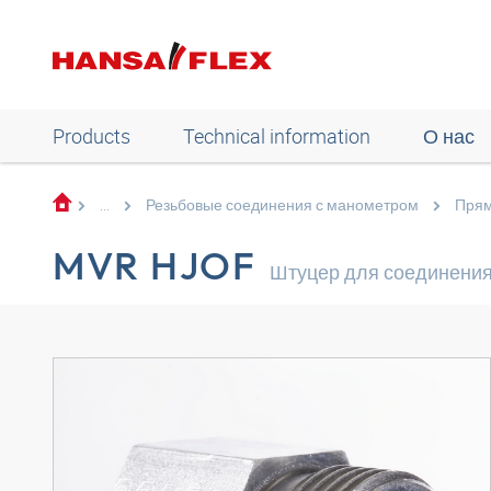
Products
Technical information
О нас
...
Резьбовые соединения с манометром
Пря
MVR HJOF
Штуцер для соединения