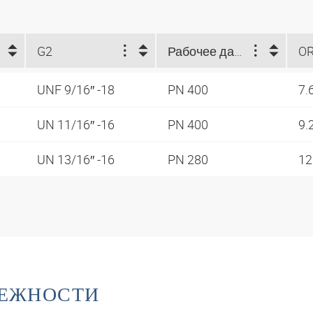
G2
Рабочее давление, бар
O
UNF 9/16″ -18
PN 400
7.
UN 11/16″ -16
PN 400
9.
UN 13/16″ -16
PN 280
12
ЛЕЖНОСТИ