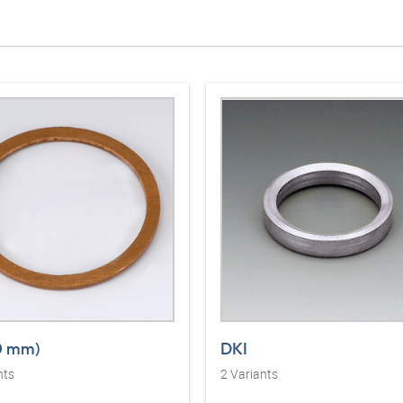
0 mm)
DKI
nts
2
Variants