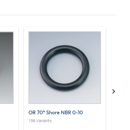
OR 70° Shore NBR 0-10
PTFE 
196
Variants
2
Varia