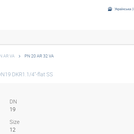
Українська (
N AR VA
PN 20 AR 32 VA
DN19 DKR1.1/4"-flat SS
DN
19
Size
12