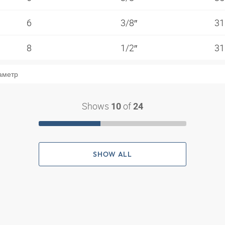
6
3/8″
31
8
1/2″
31
аметр
Shows
of
10
24
SHOW ALL