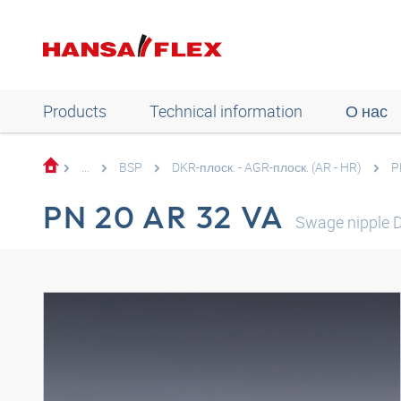
Products
Technical information
О нас
...
BSP
DKR-плоск. - AGR-плоск. (AR - HR)
P
PN 20 AR 32 VA
Swage nipple 