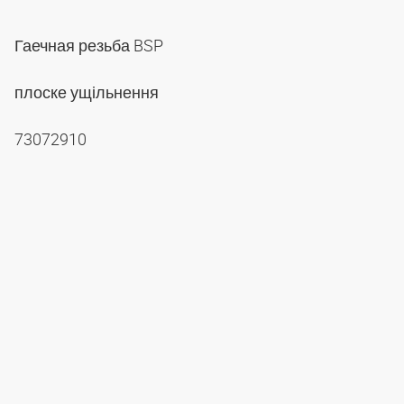
Гаечная резьба BSP
плоске ущільнення
73072910