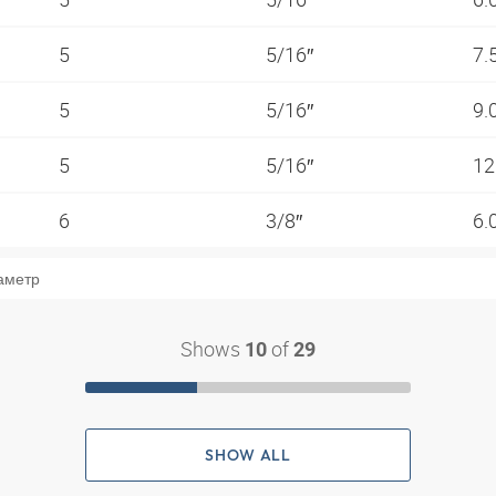
5
5/16″
7.
5
5/16″
9.
5
5/16″
12
6
3/8″
6.
аметр
Shows
of
10
29
SHOW ALL