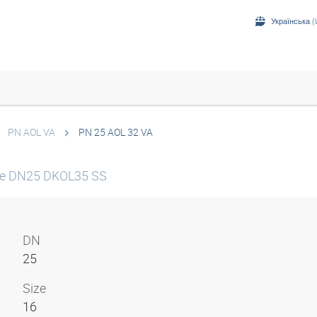
Українська (
PN AOL VA
PN 25 AOL 32 VA
le DN25 DKOL35 SS
DN
25
Size
16