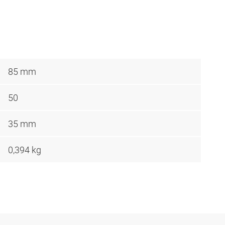
85 mm
50
35 mm
0,394 kg