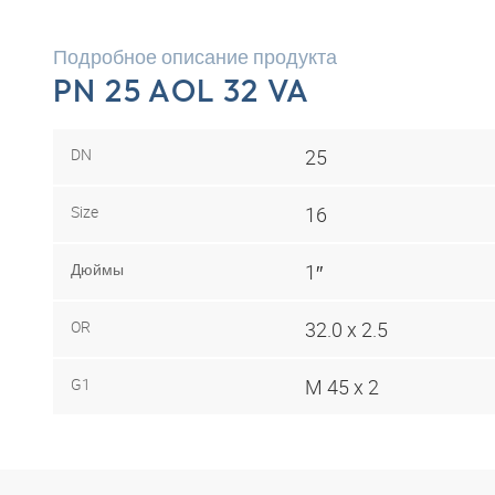
Подробное описание продукта
PN 25 AOL 32 VA
DN
25
Size
16
Дюймы
1″
OR
32.0 x 2.5
G1
M 45 x 2