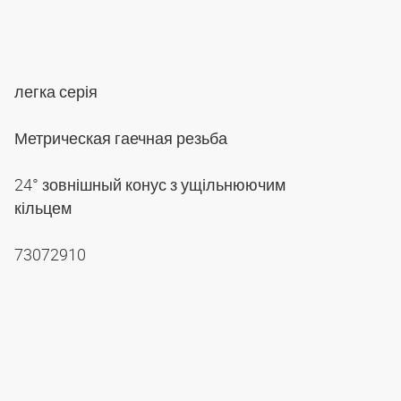
легка серія
Метрическая гаечная резьба
24° зовнішный конус з ущільнюючим
кільцем
73072910