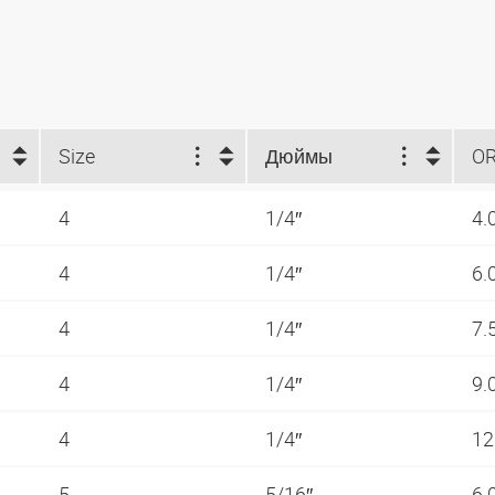
Size
Дюймы
O
4
1/4″
4.
4
1/4″
6.
4
1/4″
7.
4
1/4″
9.
4
1/4″
12
5
5/16″
6.