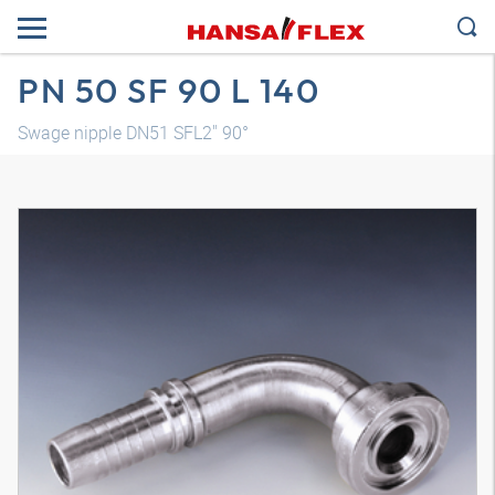
PN 50 SF 90 L 140
Swage nipple DN51 SFL2" 90°
Трехмерная модель