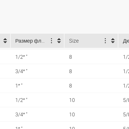
Размер фланца (")
Size
Д
1/2″ "
8
1/
3/4″ "
8
1/
1″ "
8
1/
1/2″ "
10
5/
3/4″ "
10
5/
1″ "
10
5/