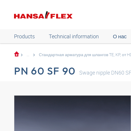
Products
Technical information
О нас
...
Стандартная арматура для шлангов TE, KP, от H
PN 60 SF 90
Swage nipple DN60 SF