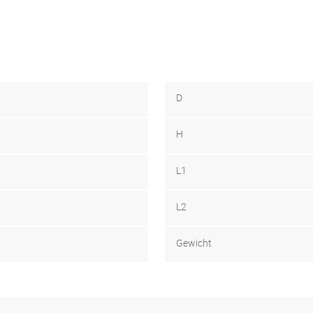
D
H
L1
L2
Gewicht