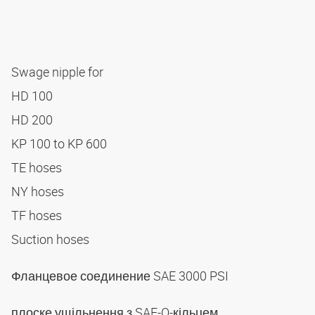
Swage nipple for
HD 100
HD 200
KP 100 to KP 600
TE hoses
NY hoses
TF hoses
Suction hoses
Фланцевое соединение SAE 3000 PSI
плоске ущільнення з SAE-O-кільцем