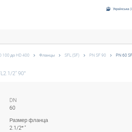
Українська (
D 100 до HD 400
Фланцы
SFL (SF)
PN SF 90
PN 60 S
L2.1/2" 90°
DN
60
Размер фланца
2.1/2″ "